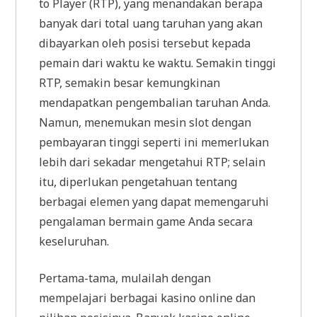
to Player (RTP), yang menandakan berapa
banyak dari total uang taruhan yang akan
dibayarkan oleh posisi tersebut kepada
pemain dari waktu ke waktu. Semakin tinggi
RTP, semakin besar kemungkinan
mendapatkan pengembalian taruhan Anda.
Namun, menemukan mesin slot dengan
pembayaran tinggi seperti ini memerlukan
lebih dari sekadar mengetahui RTP; selain
itu, diperlukan pengetahuan tentang
berbagai elemen yang dapat memengaruhi
pengalaman bermain game Anda secara
keseluruhan.
Pertama-tama, mulailah dengan
mempelajari berbagai kasino online dan