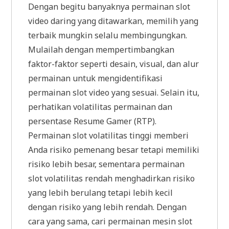
Dengan begitu banyaknya permainan slot
video daring yang ditawarkan, memilih yang
terbaik mungkin selalu membingungkan.
Mulailah dengan mempertimbangkan
faktor-faktor seperti desain, visual, dan alur
permainan untuk mengidentifikasi
permainan slot video yang sesuai. Selain itu,
perhatikan volatilitas permainan dan
persentase Resume Gamer (RTP).
Permainan slot volatilitas tinggi memberi
Anda risiko pemenang besar tetapi memiliki
risiko lebih besar, sementara permainan
slot volatilitas rendah menghadirkan risiko
yang lebih berulang tetapi lebih kecil
dengan risiko yang lebih rendah. Dengan
cara yang sama, cari permainan mesin slot