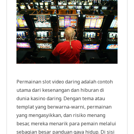
Permainan slot video daring adalah contoh
utama dari kesenangan dan hiburan di
dunia kasino daring. Dengan tema atau
templat yang berwarna-warni, permainan
yang mengasyikkan, dan risiko menang
besar, mereka menarik para pemain melalui
sebagian besar panduan gaya hidup. Di sisi