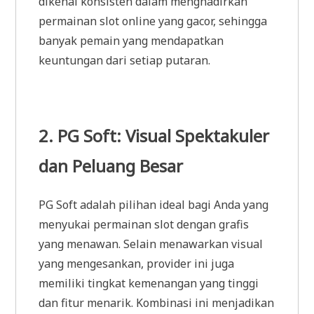
dikenal konsisten dalam menghadirkan
permainan slot online yang gacor, sehingga
banyak pemain yang mendapatkan
keuntungan dari setiap putaran.
2. PG Soft: Visual Spektakuler
dan Peluang Besar
PG Soft adalah pilihan ideal bagi Anda yang
menyukai permainan slot dengan grafis
yang menawan. Selain menawarkan visual
yang mengesankan, provider ini juga
memiliki tingkat kemenangan yang tinggi
dan fitur menarik. Kombinasi ini menjadikan