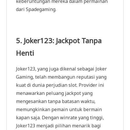
keberuntungan mereka dalam permainan
dari Spadegaming.
5. Joker123: Jackpot Tanpa
Henti
Joker123, yang juga dikenal sebagai Joker
Gaming, telah membangun reputasi yang
kuat di dunia perjudian slot. Provider ini
menawarkan peluang jackpot yang
mengesankan tanpa batasan waktu,
memungkinkan pemain untuk bermain
kapan saja. Dengan winrate yang tinggi,
Joker123 menjadi pilihan menarik bagi