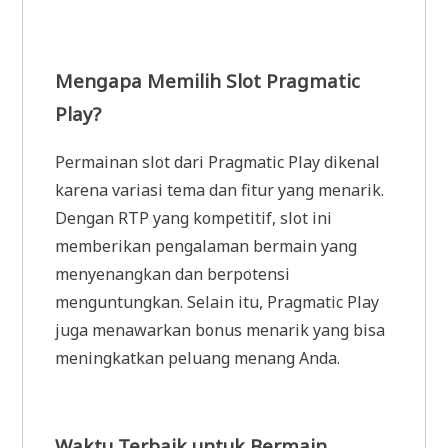
Mengapa Memilih Slot Pragmatic
Play?
Permainan slot dari Pragmatic Play dikenal
karena variasi tema dan fitur yang menarik.
Dengan RTP yang kompetitif, slot ini
memberikan pengalaman bermain yang
menyenangkan dan berpotensi
menguntungkan. Selain itu, Pragmatic Play
juga menawarkan bonus menarik yang bisa
meningkatkan peluang menang Anda.
Waktu Terbaik untuk Bermain