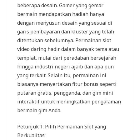
beberapa desain. Gamer yang gemar
bermain mendapatkan hadiah hanya
dengan menyusun desain yang sesuai di
garis pembayaran dan kluster yang telah
ditentukan sebelumnya. Permainan slot
video daring hadir dalam banyak tema atau
templat, mulai dari peradaban bersejarah
hingga industri negeri ajaib dan apa pun
yang terkait. Selain itu, permainan ini
biasanya menyertakan fitur bonus seperti
putaran gratis, pengganda, dan gim mini
interaktif untuk meningkatkan pengalaman
bermain gim Anda.
Petunjuk 1: Pilih Permainan Slot yang
Berkualitas: