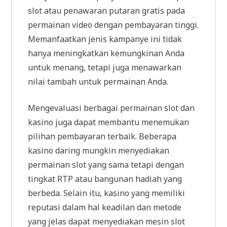
slot atau penawaran putaran gratis pada
permainan video dengan pembayaran tinggi.
Memanfaatkan jenis kampanye ini tidak
hanya meningkatkan kemungkinan Anda
untuk menang, tetapi juga menawarkan
nilai tambah untuk permainan Anda.
Mengevaluasi berbagai permainan slot dan
kasino juga dapat membantu menemukan
pilihan pembayaran terbaik. Beberapa
kasino daring mungkin menyediakan
permainan slot yang sama tetapi dengan
tingkat RTP atau bangunan hadiah yang
berbeda. Selain itu, kasino yang memiliki
reputasi dalam hal keadilan dan metode
yang jelas dapat menyediakan mesin slot