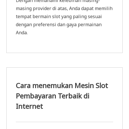
Dengan memahami kelebihan masing-
masing provider di atas, Anda dapat memilih
tempat bermain slot yang paling sesuai
dengan preferensi dan gaya permainan
Anda.
Cara menemukan Mesin Slot
Pembayaran Terbaik di
Internet