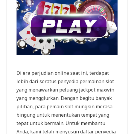
Di era perjudian online saat ini, terdapat
lebih dari seratus penyedia permainan slot
yang menawarkan peluang jackpot maxwin
yang menggiurkan. Dengan begitu banyak
pilihan, para pemain slot mungkin merasa
bingung untuk menentukan tempat yang
tepat untuk bermain. Untuk membantu
Anda, kami telah menyusun daftar penyedia