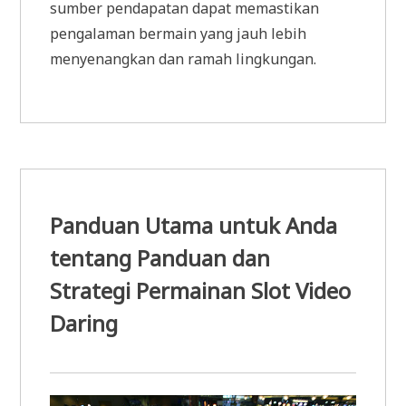
sumber pendapatan dapat memastikan
pengalaman bermain yang jauh lebih
menyenangkan dan ramah lingkungan.
Panduan Utama untuk Anda
tentang Panduan dan
Strategi Permainan Slot Video
Daring