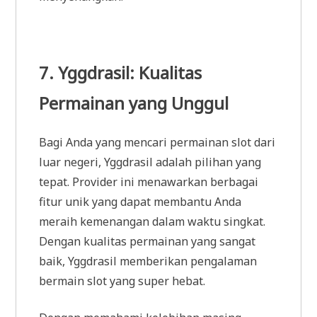
7. Yggdrasil: Kualitas
Permainan yang Unggul
Bagi Anda yang mencari permainan slot dari
luar negeri, Yggdrasil adalah pilihan yang
tepat. Provider ini menawarkan berbagai
fitur unik yang dapat membantu Anda
meraih kemenangan dalam waktu singkat.
Dengan kualitas permainan yang sangat
baik, Yggdrasil memberikan pengalaman
bermain slot yang super hebat.